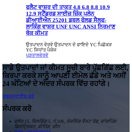
ਫਲੈਟ ਵਾਸ਼ਰ ਦੀ ਤਾਕਤ 4.8 6.8 8.8 10.9
12.9 ਸਟੈਂਡਰਡ ਸਾਈਜ਼ ਜ਼ਿੰਕ ਪਲੇਨ
ਡੀਆਈਐਨ 25201 ਡਬਲ ਫੋਲਡ ਸੈਲਫ-
ਲਾਕਿੰਗ ਵਾਸ਼ਰ UNF UNC ANSI ਨਿਰਮਾਣ
ਥੋਕ ਕੀਮਤ
ਉਤਪਾਦਨ ਵੇਰਵੇ ਉਤਪਾਦਨ ਦੇ ਫਾਇਦੇ YC ਪਿਛੋਕੜ
YC ਸਿਧਾਂਤ ਪੈਕੇਜ
ਪੜਤਾਲ
ਵੇਰਵੇ
ਸਾਡੇ ਉਤਪਾਦਾਂ ਜਾਂ ਕੀਮਤ ਸੂਚੀ ਬਾਰੇ ਪੁੱਛਗਿੱਛ ਲਈ,
ਕਿਰਪਾ ਕਰਕੇ ਸਾਨੂੰ ਆਪਣੀ ਈਮੇਲ ਛੱਡੋ ਅਤੇ ਅਸੀਂ
24 ਘੰਟਿਆਂ ਦੇ ਅੰਦਰ ਸੰਪਰਕ ਵਿੱਚ ਰਹਾਂਗੇ।
ਸਬਸਕ੍ਰਾਈਬ ਕਰੋ
ਸੰਪਰਕ ਕਰੋ
ਫਲੋਰ 15, ਬਿਲਡਿੰਗ 5, ਨੰ.106, ਕੇਕਸਿੰਗ ਵੈਸਟ ਰੋਡ, ਚਾਂਗਪਿੰਗ
ਡਿਸਟ੍ਰਿਕਟ, ਬੀਜਿੰਗ, ਚੀਨ
0086-13930048766