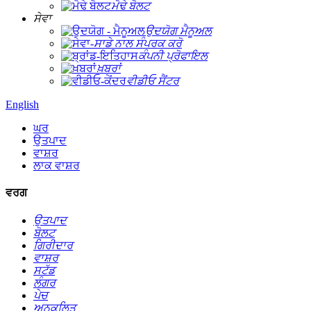
ਮੋਢੇ ਬੋਲਟ
ਸੇਵਾ
ਉਦਯੋਗ ਮੈਨੂਅਲ
ਸਾਡੇ ਨਾਲ ਸੰਪਰਕ ਕਰੋ
ਕੰਪਨੀ ਪ੍ਰੋਫਾਇਲ
ਖ਼ਬਰਾਂ
ਵੀਡੀਓ ਸੈਂਟਰ
English
ਘਰ
ਉਤਪਾਦ
ਵਾਸ਼ਰ
ਲਾਕ ਵਾਸ਼ਰ
ਵਰਗ
ਉਤਪਾਦ
ਬੋਲਟ
ਗਿਰੀਦਾਰ
ਵਾਸ਼ਰ
ਸਟੱਡ
ਲੰਗਰ
ਪੇਚ
ਅਨੁਕੂਲਿਤ