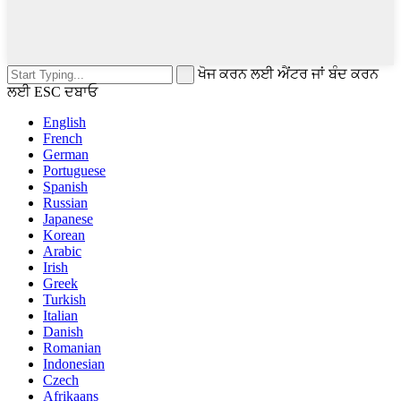
ਖੋਜ ਕਰਨ ਲਈ ਐਂਟਰ ਜਾਂ ਬੰਦ ਕਰਨ
ਲਈ ESC ਦਬਾਓ
English
French
German
Portuguese
Spanish
Russian
Japanese
Korean
Arabic
Irish
Greek
Turkish
Italian
Danish
Romanian
Indonesian
Czech
Afrikaans