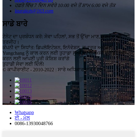
ਹਫ਼ਤੇ ਵਿੱਚ 7 ​​ਦਿਨ ਸਵੇਰੇ 10:00 ਵਜੇ ਤੋਂ ਸ਼ਾਮ 6:00 ਵਜੇ ਤੱਕ
laurakoh@163.com
ਸਾਡੇ ਬਾਰੇ
ਟੇਨੇਟ ਦਾ ਪ੍ਰਬੰਧਨ ਕਰੋ: ਸੇਵਾ ਪਹਿਲਾਂ, ਸਭ ਤੋਂ ਉੱਚਾ ਮਾਣ, ਗੁਣਵੱਤਾ ਦੀ
ਤਰਜੀਹ।
ਕੰਪਨੀ ਦਾ ਸਿਧਾਂਤ: ਡਿਪਲੋਇਟੇਸ਼ਨ, ਇਨੋਵੇਸ਼ਨ, ਵਪਾਰਕ ਅਖੰਡਤਾ।
Yungchang ਨੂੰ ਕਾਲ ਕਰਨ ਲਈ ਤੁਹਾਡਾ ਸੁਆਗਤ ਹੈ, ਅਸੀਂ ਤੁਹਾਡੀ ਸੇਵਾ
ਕਰਨ ਲਈ ਆਪਣੀ ਪੂਰੀ ਕੋਸ਼ਿਸ਼ ਕਰਾਂਗੇ
ਤੁਹਾਡੀ ਸੇਵਾ ਲਈ ਦਿਲੋਂ!
© ਕਾਪੀਰਾਈਟ - 2010-2022 : ਸਾਰੇ ਅਧਿਕਾਰ ਰਾਖਵੇਂ ਹਨ।, , , , , , ,
Whatsapp
ਈ - ਮੇਲ
0086-13930048766